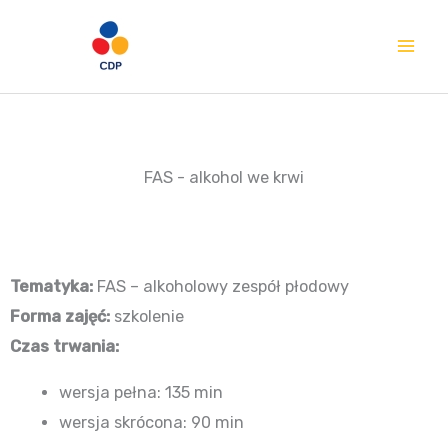
Przejdź
Mai
do
Me
treści
FAS - alkohol we krwi
Tematyka:
FAS – alkoholowy zespół płodowy
Forma zajęć:
szkolenie
Czas trwania:
wersja pełna: 135 min
wersja skrócona: 90 min