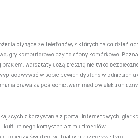
enia płynące ze telefonów, z których na co dzień och
etowe, gry komputerowe czy telefony komórkowe. Pozn
j brakiem. Warsztaty uczą zresztą nie tylko bezpieczne
racowywać w sobie pewien dystans w odniesieniu do 
amania prawa za pośrednictwem mediów elektroniczny
ających z korzystania z portali internetowych, gier
i kulturalnego korzystania z multimediów.
ranic między światem wirtualnym a rzeczywistym.