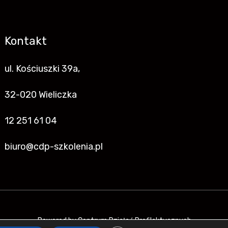
Kontakt
ul. Kościuszki 39a,
32-020 Wieliczka
12 251 61 04
biuro@cdp-szkolenia.pl
Powered by Centrum Działań Profilaktycznych