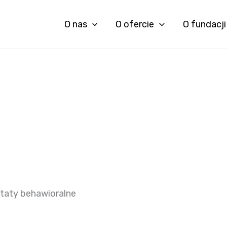
O nas
O ofercie
O fundacji
taty behawioralne