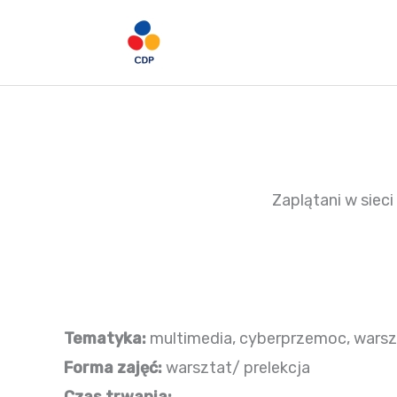
Przejdź
do
treści
Zaplątani w sieci
Tematyka:
multimedia, cyberprzemoc, warsz
Forma zajęć:
warsztat/ prelekcja