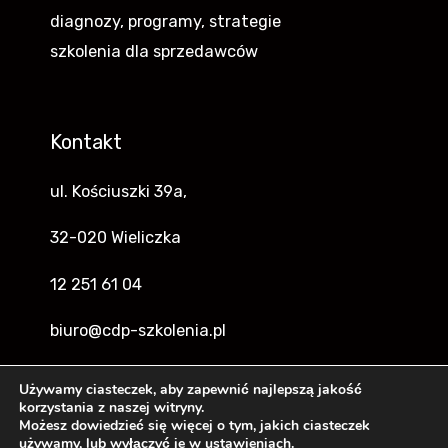
diagnozy, programy, strategie
szkolenia dla sprzedawców
Kontakt
ul. Kościuszki 39a,
32-020 Wieliczka
12 251 61 04
biuro@cdp-szkolenia.pl
Używamy ciasteczek, aby zapewnić najlepszą jakość
korzystania z naszej witryny.
Możesz dowiedzieć się więcej o tym, jakich ciasteczek
Copyright © 2026 Centrum Działań Profilaktycznych
używamy, lub wyłączyć je w
ustawieniach
.