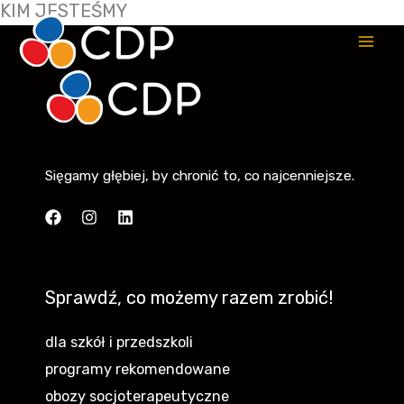
KIM JESTEŚMY
Przejdź
Mai
do
Me
treści
Sięgamy głębiej, by chronić to, co najcenniejsze.
Sprawdź, co możemy razem zrobić!
dla szkół i przedszkoli
programy rekomendowane
obozy socjoterapeutyczne