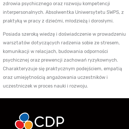
zdrowia psychicznego oraz rozwoju kompetencji
interpersonalnych. Absolwentka Uniwersytetu SWPS, z
praktyką w pracy z dziećmi, młodzieżą i dorosłymi.
Posiada szeroką wiedzę i doświadczenie w prowadzeniu
warsztatów dotyczących radzenia sobie ze stresem,
komunikacji w relacjach, budowania odporności
psychicznej oraz prewencji zachowań ryzykownych.
Charakteryzuje się praktycznym podejściem, empatią
oraz umiejętnością angażowania uczestników i
uczestniczek w proces nauki i rozwoju.