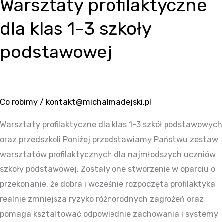
Warsztaty profilaktyczne
Warsztaty
profilaktyczne
dla klas 1-3 szkoły
dla
klas
podstawowej
1-
3
szkoły
Co robimy
/
kontakt@michalmadejski.pl
podstawowej
Warsztaty profilaktyczne dla klas 1-3 szkół podstawowych
oraz przedszkoli Poniżej przedstawiamy Państwu zestaw
warsztatów profilaktycznych dla najmłodszych uczniów
szkoły podstawowej. Zostały one stworzenie w oparciu o
przekonanie, że dobra i wcześnie rozpoczęta profilaktyka
realnie zmniejsza ryzyko różnorodnych zagrożeń oraz
pomaga kształtować odpowiednie zachowania i systemy