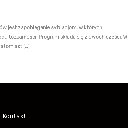
ów jest zapobieganie sytuacjom, w których
odu tożsamości. Program składa się z dwóch części. W
natomiast […]
Kontakt