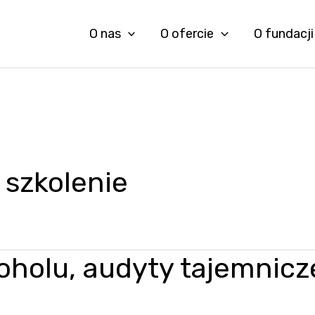
O nas
O ofercie
O fundacji
 szkolenie
holu, audyty tajemnicze