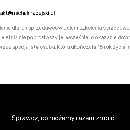
akt@michalmadejski.pl
enie dla ich sprzedawców Celem szkolenia sprzedawc
eletnią nie poprosiwszy jej wcześniej o okazanie dow
przez specjalistę osoba, która ukończyła 18 rok życia, 
Sprawdź, co możemy razem zrobić!