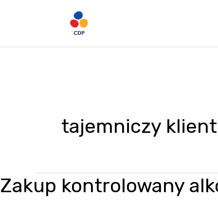
Przejdź
do
treści
tajemniczy klient
Zakup kontrolowany alko
Zakup
kontrolowany
alkoholu,