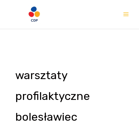
Przejdź
Mai
do
Me
treści
warsztaty
profilaktyczne
bolesławiec