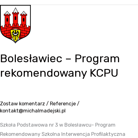
Bolesławiec
–
Program
rekomendowany
KCPU
Bolesławiec – Program
rekomendowany KCPU
Zostaw komentarz
/
Referencje
/
kontakt@michalmadejski.pl
Szkoła Podstawowa nr 3 w Bolesławcu- Program
Rekomendowany Szkolna Interwencja Profilaktyczna