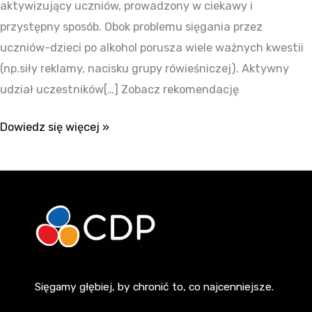
aktywizujący uczniów, prowadzony w ciekawy i
przystępny sposób. Obok problemu sięgania przez
uczniów-dzieci po alkohol porusza wiele ważnych kwestii
(np.siły reklamy, nacisku grupy rówieśniczej). Aktywny
udział uczestników[…] Zobacz rekomendację
Dowiedz się więcej »
Sięgamy głębiej, by chronić to, co najcenniejsze.