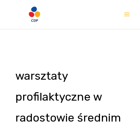
Przejdź
Mai
do
Me
treści
warsztaty
profilaktyczne w
radostowie średnim