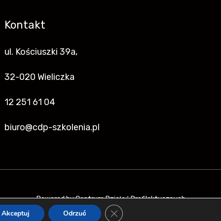
Kontakt
ul. Kościuszki 39a,
32-020 Wieliczka
12 251 61 04
biuro@cdp-szkolenia.pl
Powered by Centrum Działań Profilaktycznych
Zamknij Panel Powiadomień O C
Akceptuj
Odrzuć