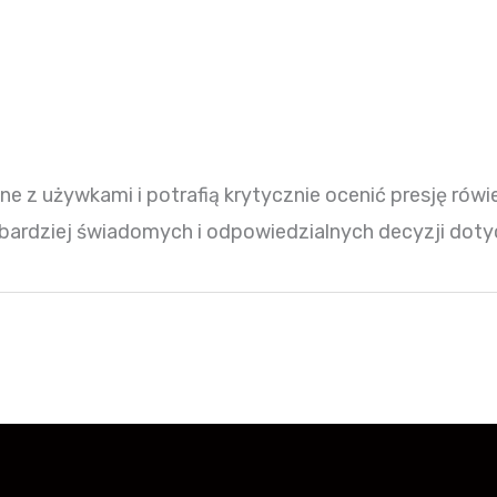
e z używkami i potrafią krytycznie ocenić presję rówi
rdziej świadomych i odpowiedzialnych decyzji dotyc