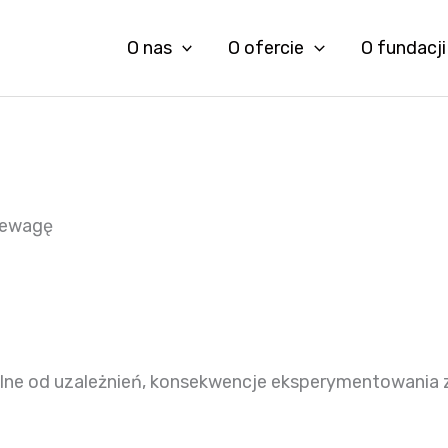
O nas
O ofercie
O fundacji
zewagę
lne od uzależnień, konsekwencje eksperymentowania 