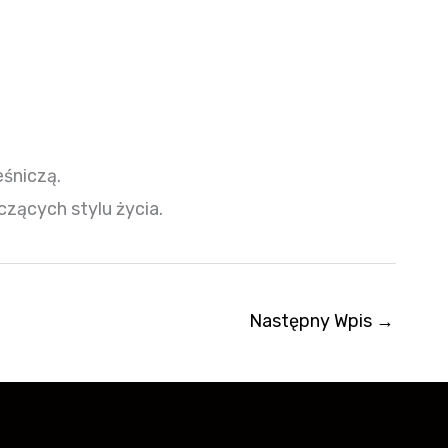
eśniczą.
zących stylu życia.
Następny Wpis
→