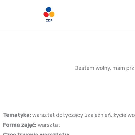
Przejdź
do
treści
Jestem wolny, mam pr
Tematyka:
warsztat dotyczący uzależnień,
życie wo
Forma zajęć:
warsztat