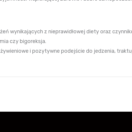
eń wynikających z nieprawidłowej diety oraz czynni
imia czy bigoreksja.
ywieniowe i pozytywne podejście do jedzenia, traktują