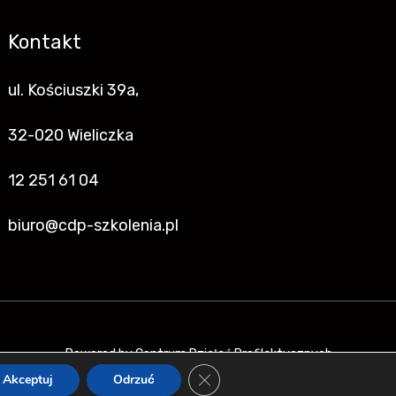
Kontakt
ul. Kościuszki 39a,
32-020 Wieliczka
12 251 61 04
biuro@cdp-szkolenia.pl
Powered by Centrum Działań Profilaktycznych
Zamknij Panel Powiadomień O C
Akceptuj
Odrzuć