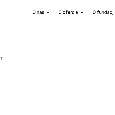
O nas
O ofercie
O fundacji
em