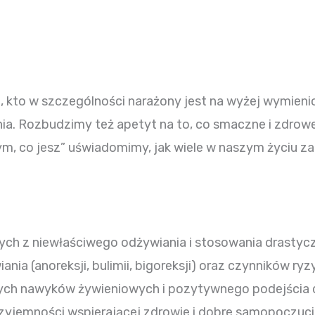
to w szczególności narażony jest na wyżej wymienio
ia. Rozbudzimy też apetyt na to, co smaczne i zdrowe
ym, co jesz” uświadomimy, jak wiele w naszym życiu za
ych z niewłaściwego odżywiania i stosowania drasty
a (anoreksji, bulimii, bigoreksji) oraz czynników ryz
ych nawyków żywieniowych i pozytywnego podejścia d
zyjemności wspierającej zdrowie i dobre samopoczuci