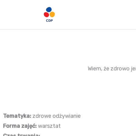
Przejdź
do
treści
Wiem, że zdrowo j
Tematyka:
zdrowe odżywianie
Forma zajęć:
warsztat